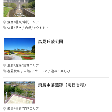
飛鳥/橿原/宇陀エリア
体験/見学
自然/アウトドア
馬見丘陵公園
生駒/斑鳩/葛城エリア
春夏秋冬
自然/アウトドア
遊ぶ・楽しむ
飛鳥水落遺跡（明日香村）
飛鳥/橿原/宇陀エリア