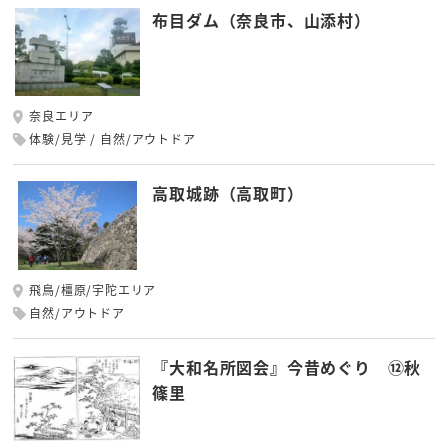
布目ダム（奈良市、山添村）
奈良エリア
体験/見学
自然/アウトドア
高取城跡（高取町）
飛鳥/橿原/宇陀エリア
自然/アウトドア
『大和名所図会』今昔めぐり ⑫秋
篠里