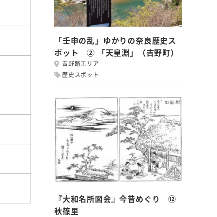
「壬申の乱」ゆかりの奈良歴史ス
ポット ② 「天皇淵」（吉野町）
吉野路エリア
歴史スポット
『大和名所図会』今昔めぐり ⑫
秋篠里