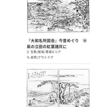
『大和名所図会』今昔めぐり ⑯
凩の立田の紅葉諸共に
生駒/斑鳩/葛城エリア
自然/アウトドア