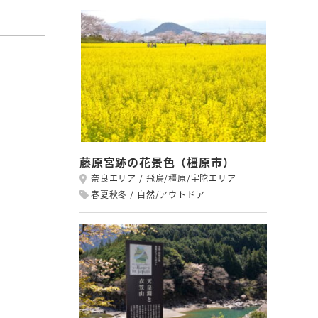
藤原宮跡の花景色（橿原市）
奈良エリア
飛鳥/橿原/宇陀エリア
春夏秋冬
自然/アウトドア