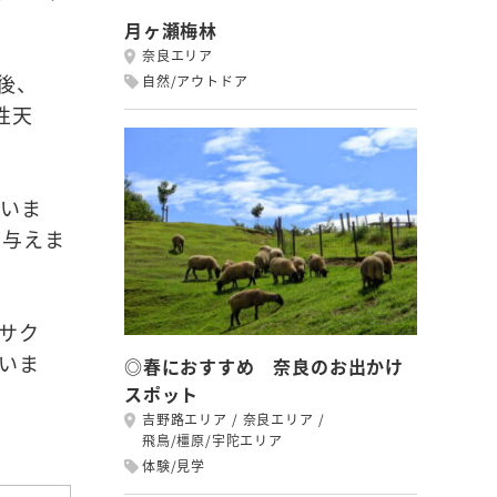
月ヶ瀬梅林
奈良エリア
後、
自然/アウトドア
性天
ていま
を与えま
サク
いま
◎春におすすめ 奈良のお出かけ
スポット
吉野路エリア
奈良エリア
飛鳥/橿原/宇陀エリア
体験/見学