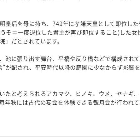
明皇后を母に持ち、749年に孝謙天皇として即位した
ゅうそ＝一度退位した君主が再び即位すること)した女
院」だとされています。
、池に張り出す舞台、平橋や反り橋などで構成され
浜”が配され、平安時代以降の庭園に少なからず影響
いたと考えられるアカマツ、ヒノキ、ウメ、ヤナギ、
毎年秋には古代の宴会を体験できる観月会が行われて