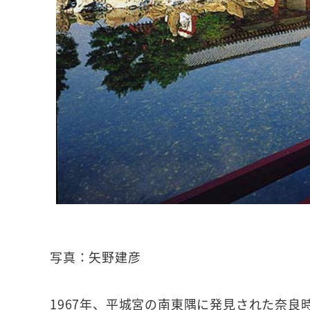
写真：矢野建彦
1967年、平城宮の南東隅に発見された奈良