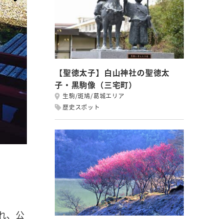
【聖徳太子】白山神社の聖徳太
子・黒駒像（三宅町）
生駒/斑鳩/葛城エリア
歴史スポット
れ、公