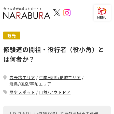
奈良の観光情報まとめサイト
観光
修験道の開祖・役行者（役小角）と
は何者か？
吉野路エリア
生駒/斑鳩/葛城エリア
飛鳥/橿原/宇陀エリア
歴史スポット
自然/アウトドア
山岳での険しい修行を通して自然を崇める信仰