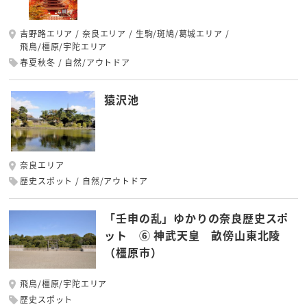
吉野路エリア
奈良エリア
生駒/斑鳩/葛城エリア
飛鳥/橿原/宇陀エリア
春夏秋冬
自然/アウトドア
猿沢池
奈良エリア
歴史スポット
自然/アウトドア
「壬申の乱」ゆかりの奈良歴史スポ
ット ⑥ 神武天皇 畝傍山東北陵
（橿原市）
飛鳥/橿原/宇陀エリア
歴史スポット