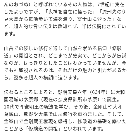
んのおづぬ）と呼ばれているその人物は、7世紀に実在
したようですが、「鬼神を自在に操った」「流刑先の伊
豆大島から毎晩歩いて海を渡り、富士山に登った」な
ど、超人的な言い伝えは数知れず、半ば伝説化されてい
ます。
山岳での険しい修行を通して自然を崇める信仰「修験
道」の開祖とされ、どこまでが史実で、どこからが伝説
なのか、はっきりとしたことはわかっていませんが、今
でも神聖視されるのは、それだけの魅力と引力があるか
ら。謎多き超人の横顔に迫ります。
伝わるところによると、舒明天皇六年（634年）に大和
国葛城の茅原郷（現在の奈良県御所市茅原）で誕生。
10代で孔雀明王の呪法を学び、その後、金剛山や大和
葛城山、熊野や大峯で山岳修行を重ねました。そして、
金峯山で金剛蔵王権現を感得し、修験道の基礎を築いた
ことから「修験道の開祖」といわれています。