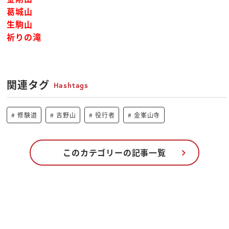
葛城山
生駒山
祈りの滝
関連タグ
Hashtags
修験道
吉野山
役行者
金峯山寺
このカテゴリーの記事一覧