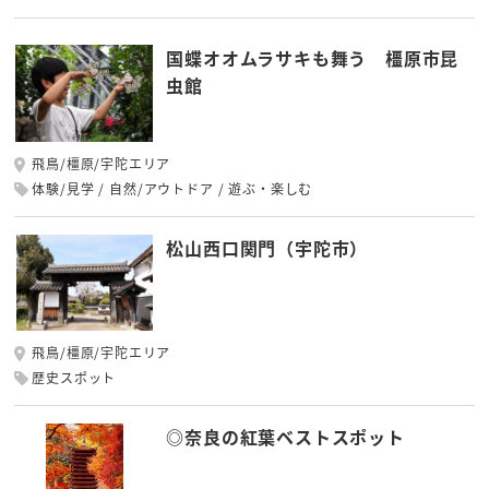
国蝶オオムラサキも舞う 橿原市昆
虫館
飛鳥/橿原/宇陀エリア
体験/見学
自然/アウトドア
遊ぶ・楽しむ
松山西口関門（宇陀市）
飛鳥/橿原/宇陀エリア
歴史スポット
◎奈良の紅葉ベストスポット