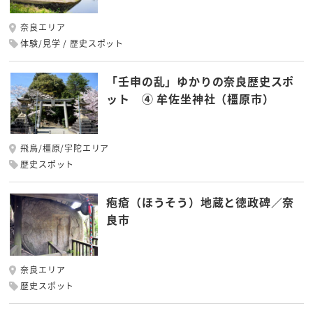
奈良エリア
体験/見学
歴史スポット
「壬申の乱」ゆかりの奈良歴史スポ
ット ④ 牟佐坐神社（橿原市）
飛鳥/橿原/宇陀エリア
歴史スポット
疱瘡（ほうそう）地蔵と徳政碑／奈
良市
奈良エリア
歴史スポット