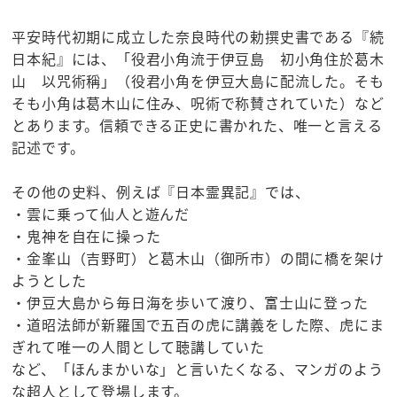
平安時代初期に成立した奈良時代の勅撰史書である『続
日本紀』には、「役君小角流于伊豆島 初小角住於葛木
山 以咒術稱」（役君小角を伊豆大島に配流した。そも
そも小角は葛木山に住み、呪術で称賛されていた）など
とあります。信頼できる正史に書かれた、唯一と言える
記述です。
その他の史料、例えば『日本霊異記』では、
・雲に乗って仙人と遊んだ
・鬼神を自在に操った
・金峯山（吉野町）と葛木山（御所市）の間に橋を架け
ようとした
・伊豆大島から毎日海を歩いて渡り、富士山に登った
・道昭法師が新羅国で五百の虎に講義をした際、虎にま
ぎれて唯一の人間として聴講していた
など、「ほんまかいな」と言いたくなる、マンガのよう
な超人として登場します。