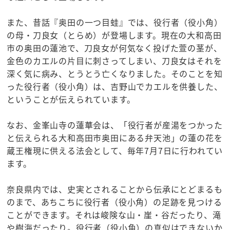
また、昔話『奥田の一つ目蛙』では、役行者（役小角）
の母・刀良女（とらめ）が登場します。現在の大和高田
市の奥田の蓮池で、刀良女が何気なく投げた萱の茎が、
金色のカエルの片目に刺さってしまい、刀良女はそれを
深く気に病み、とうとう亡くなりました。そのことを知
った役行者（役小角）は、吉野山でカエルを供養した、
ということが伝えられています。
なお、金峯山寺の蓮華会は、「役行者が産湯をつかった
と伝えられる大和高田市奥田にある弁天池」の蓮の花を
蔵王権現に供える法会として、毎年7月7日に行われてい
ます。
奈良県内では、史実とされることから伝承にとどまるも
のまで、あちこちに役行者（役小角）の足跡を見つける
ことができます。それは峻険な山・崖・谷だったり、滝
や樹海だったり。役行者（役小角）の真似はできないか