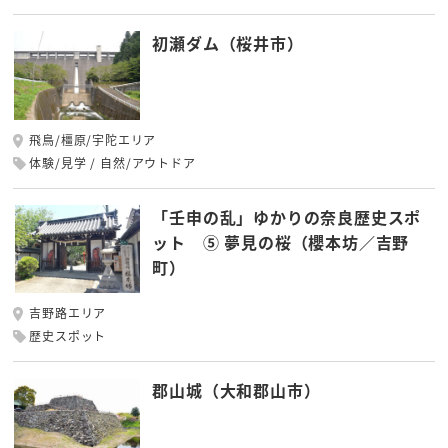
初瀬ダム（桜井市）
飛鳥/橿原/宇陀エリア
体験/見学
自然/アウトドア
「壬申の乱」ゆかりの奈良歴史スポ
ット ⑤ 夢見の桜（櫻本坊／吉野
町）
吉野路エリア
歴史スポット
郡山城（大和郡山市）