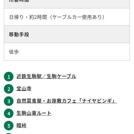
日帰り・約2時間（ケーブルカー使用あり）
移動手段
徒歩
近鉄生駒駅／生駒ケーブル
1
宝山寺
2
自然菜食屋・お座敷カフェ「ナイヤビンギ」
3
生駒山東ルート
4
暗峠
5