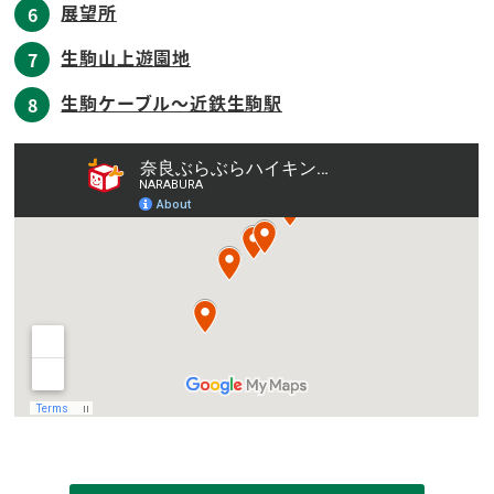
展望所
6
生駒山上遊園地
7
生駒ケーブル～近鉄生駒駅
8