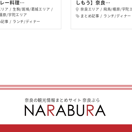
レー料理…
しもう】奈良…
エリア
生駒/斑鳩/葛城エリア
奈良エリア
飛鳥/橿原/宇陀
橿原/宇陀エリア
まとめ記事
ランチ/ディナー
め記事
ランチ/ディナー
奈良の観光情報まとめサイト 奈良ぶら