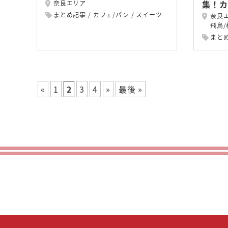
集！カ
奈良エリア
まとめ記事
カフェ/パン
スイーツ
奈良
飛鳥/
まと
«
1
2
3
4
»
最後 »