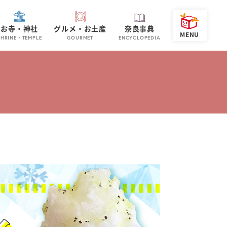
お寺・神社
グルメ・お土産
奈良事典
SHRINE・TEMPLE
GOURMET
ENCYCLOPEDIA