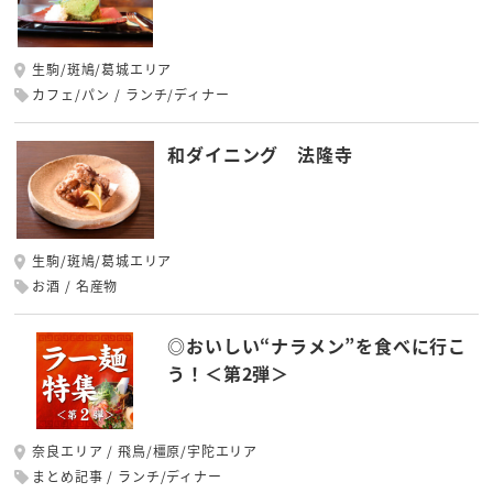
生駒/斑鳩/葛城エリア
カフェ/パン
ランチ/ディナー
和ダイニング 法隆寺
生駒/斑鳩/葛城エリア
お酒
名産物
◎おいしい“ナラメン”を食べに行こ
う！＜第2弾＞
奈良エリア
飛鳥/橿原/宇陀エリア
まとめ記事
ランチ/ディナー