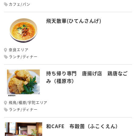
カフェ/パン
飛天散華(ひてんさんげ)
奈良エリア
ランチ/ディナー
持ち帰り専門 唐揚げ店 鶏唐なご
み（橿原市）
飛鳥/橿原/宇陀エリア
ランチ/ディナー
和CAFE 布穀薗（ふこくえん）