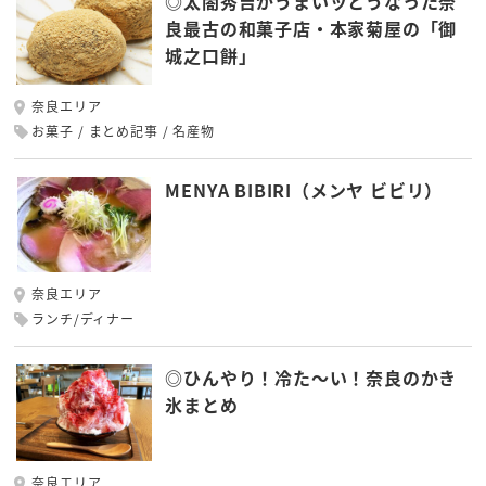
◎太閤秀吉がうまいッとうなった奈
良最古の和菓子店・本家菊屋の「御
城之口餅」
奈良エリア
お菓子
まとめ記事
名産物
MENYA BIBIRI（メンヤ ビビリ）
奈良エリア
ランチ/ディナー
◎ひんやり！冷た～い！奈良のかき
氷まとめ
奈良エリア