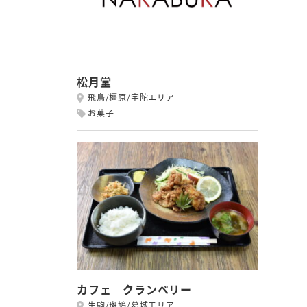
松月堂
飛鳥/橿原/宇陀エリア
お菓子
カフェ クランベリー
生駒/斑鳩/葛城エリア