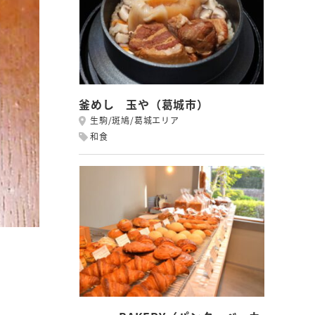
釜めし 玉や（葛城市）
生駒/斑鳩/葛城エリア
和食