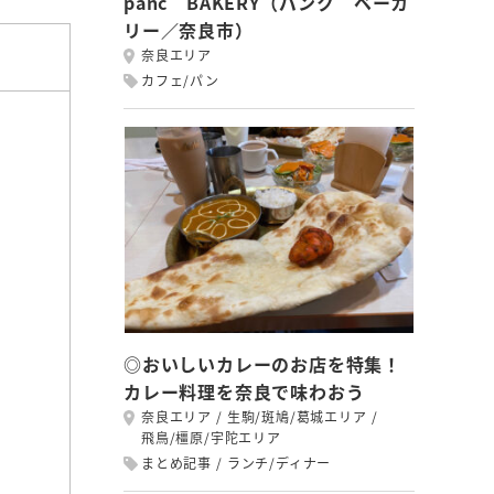
panc BAKERY（パンク ベーカ
リー／奈良市）
奈良エリア
カフェ/パン
◎おいしいカレーのお店を特集！
カレー料理を奈良で味わおう
奈良エリア
生駒/斑鳩/葛城エリア
飛鳥/橿原/宇陀エリア
まとめ記事
ランチ/ディナー