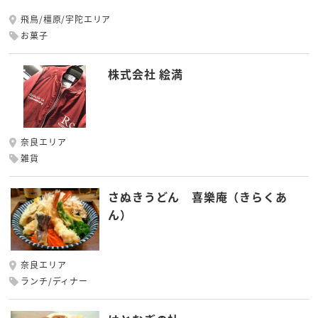
飛鳥/橿原/宇陀エリア
お菓子
株式会社 絵満
奈良エリア
雑貨
さぬきうどん 喜樂庵（きらくあ
ん）
奈良エリア
ランチ/ディナー