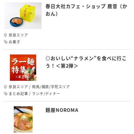
春日大社カフェ・ショップ 鹿音（か
おん）
奈良エリア
お菓子
◎おいしい“ナラメン”を食べに行こ
う！＜第2弾＞
奈良エリア
飛鳥/橿原/宇陀エリア
まとめ記事
ランチ/ディナー
麺屋NOROMA