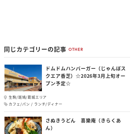
同じカテゴリーの記事
OTHER
ドムドムハンバーガー（じゃんぼス
クエア香芝）☆2026年3月上旬オー
プン予定☆
生駒/斑鳩/葛城エリア
カフェ/パン
ランチ/ディナー
さぬきうどん 喜樂庵（きらくあ
ん）