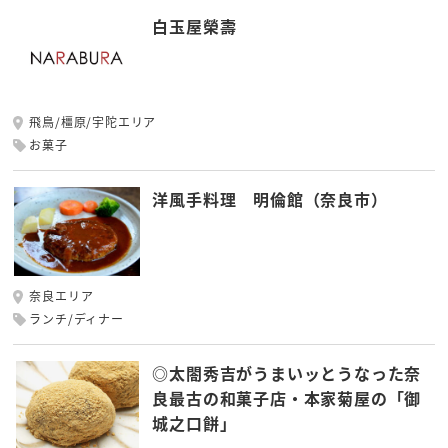
白玉屋榮壽
飛鳥/橿原/宇陀エリア
お菓子
洋風手料理 明倫館（奈良市）
奈良エリア
ランチ/ディナー
◎太閤秀吉がうまいッとうなった奈
良最古の和菓子店・本家菊屋の「御
城之口餅」