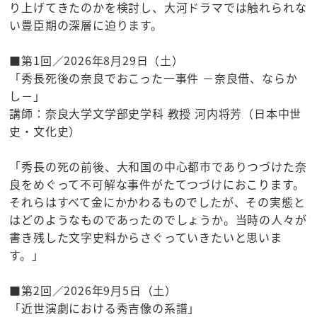
り上げてきたのかを検討し、大河ドラマでは触れられな
い豊臣期の深層に迫ります。
■第1回／2026年8月29日（土）
「秀長死後の奈良でおこった一事件 －奈良借、ならか
し－」
講師：奈良大学文学部史学科 教授 河内将芳（日本中世
史・文化史）
「秀長の死の前後、大和国の中心都市でありつづけた奈
良をめぐって不可解な事件がたてつづけにおこります。
それらはすべて金にかかわるものでしたが、その実態と
はどのようなものであったのでしょうか。当時の人々が
書き残した文字史料からさぐっていきたいと思いま
す。」
■第2回／2026年9月5日（土）
「近世演劇における秀吉像の系譜」