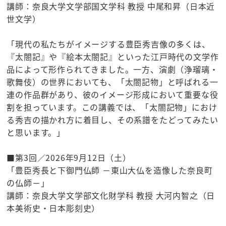
講師：奈良大学文学部国文学科 教授 中尾和昇（日本近
世文学）
「現代の私たちがイメージする豊臣秀吉像の多くは、
『太閤記』や『絵本太閤記』といった江戸時代の文学作
品によって形作られてきました。一方、演劇（浄瑠璃・
歌舞伎）の世界においても、「太閤記物」と呼ばれる一
連の作品群があり、彼のイメージ形成において重要な役
割を担っています。この講義では、「太閤記物」におけ
る秀吉の描かれ方に着目し、その系譜をたどってみたい
と思います。」
■第3回／2026年9月12日（土）
「豊臣秀長と下御門仏師 －東山大仏を造像した奈良町
の仏師－」
講師：奈良大学文学部文化財学科 教授 大河内智之（日
本美術史・日本彫刻史）