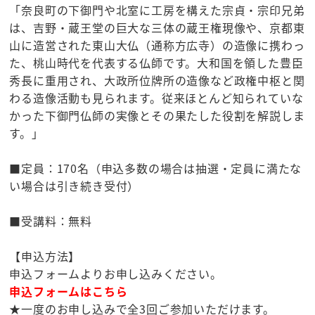
「奈良町の下御門や北室に工房を構えた宗貞・宗印兄弟
は、吉野・蔵王堂の巨大な三体の蔵王権現像や、京都東
山に造営された東山大仏（通称方広寺）の造像に携わっ
た、桃山時代を代表する仏師です。大和国を領した豊臣
秀長に重用され、大政所位牌所の造像など政権中枢と関
わる造像活動も見られます。従来ほとんど知られていな
かった下御門仏師の実像とその果たした役割を解説しま
す。」
■定員：170名（申込多数の場合は抽選・定員に満たな
い場合は引き続き受付）
■受講料：無料
【申込方法】
申込フォームよりお申し込みください。
申込フォームはこちら
★一度のお申し込みで全3回ご参加いただけます。