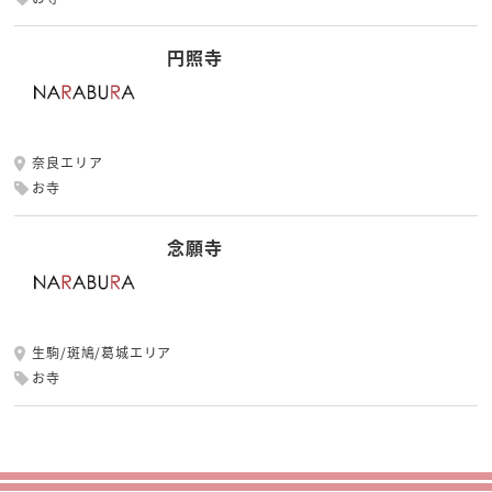
円照寺
奈良エリア
お寺
念願寺
生駒/斑鳩/葛城エリア
お寺