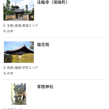
法輪寺（斑鳩町）
生駒/斑鳩/葛城エリア
お寺
瑞花院
飛鳥/橿原/宇陀エリア
お寺
常陸神社