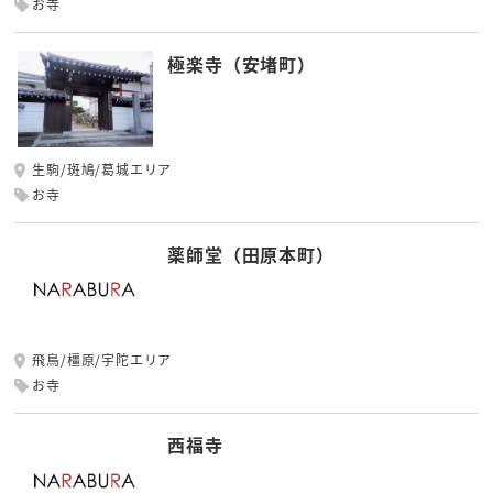
お寺
極楽寺（安堵町）
生駒/斑鳩/葛城エリア
お寺
薬師堂（田原本町）
飛鳥/橿原/宇陀エリア
お寺
西福寺