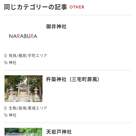
同じカテゴリーの記事
OTHER
御井神社
飛鳥/橿原/宇陀エリア
神社
杵築神社（三宅町屏風）
生駒/斑鳩/葛城エリア
神社
天岩戸神社