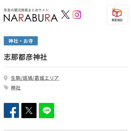
奈良の観光情報まとめサイト
神社・お寺
志那都彦神社
生駒/斑鳩/葛城エリア
神社