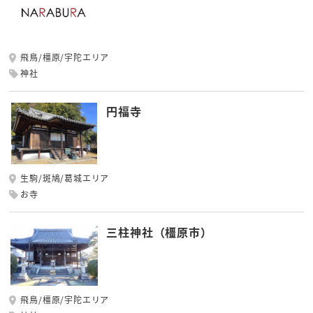
飛鳥/橿原/宇陀エリア
神社
円福寺
生駒/斑鳩/葛城エリア
お寺
三柱神社（橿原市）
飛鳥/橿原/宇陀エリア