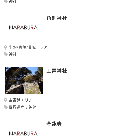
神社
角刺神社
生駒/斑鳩/葛城エリア
神社
玉置神社
吉野路エリア
世界遺産
神社
金龍寺