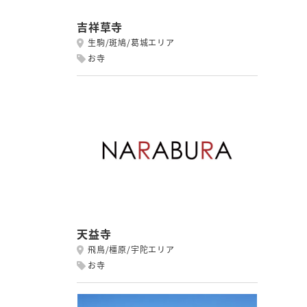
吉祥草寺
生駒/斑鳩/葛城エリア
お寺
天益寺
飛鳥/橿原/宇陀エリア
お寺