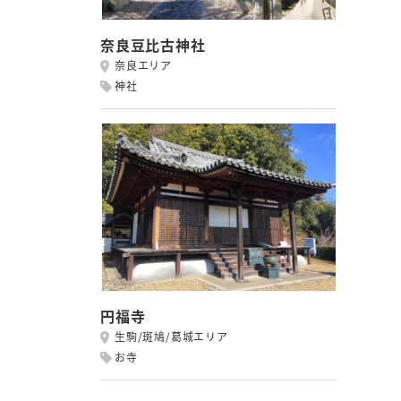
奈良豆比古神社
奈良エリア
神社
円福寺
生駒/斑鳩/葛城エリア
お寺