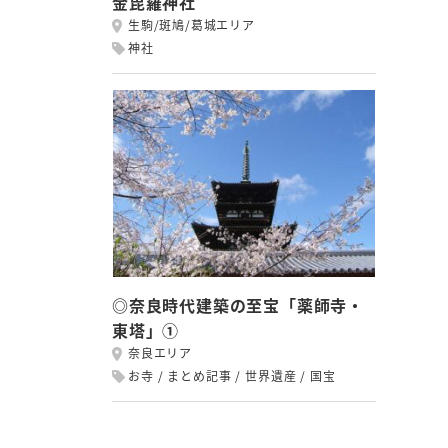
金毘羅神社
生駒/斑鳩/葛城エリア
神社
◎奈良時代建築の至宝「薬師寺・
東塔」①
奈良エリア
お寺
まとめ記事
世界遺産
国宝