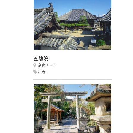
五劫院
奈良エリア
お寺