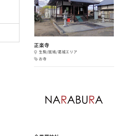
正楽寺
生駒/斑鳩/葛城エリア
お寺