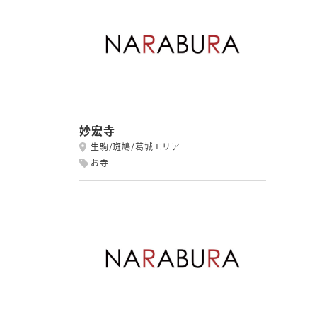
妙宏寺
生駒/斑鳩/葛城エリア
お寺