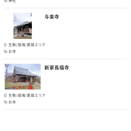
神社
与楽寺
生駒/斑鳩/葛城エリア
お寺
新家長福寺
生駒/斑鳩/葛城エリア
お寺