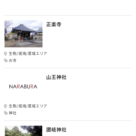
正楽寺
生駒/斑鳩/葛城エリア
お寺
山王神社
生駒/斑鳩/葛城エリア
神社
讃岐神社