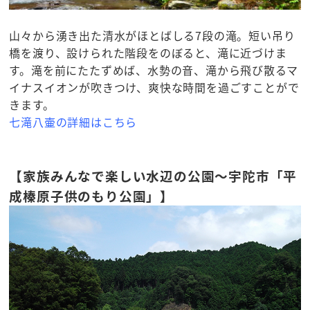
山々から湧き出た清水がほとばしる7段の滝。短い吊り
橋を渡り、設けられた階段をのぼると、滝に近づけま
す。滝を前にたたずめば、水勢の音、滝から飛び散るマ
イナスイオンが吹きつけ、爽快な時間を過ごすことがで
きます。
七滝八壷の詳細はこちら
【家族みんなで楽しい水辺の公園～宇陀市「平
成榛原子供のもり公園」】