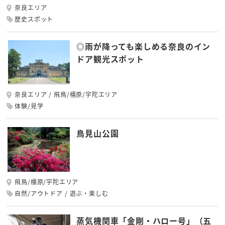
奈良エリア
歴史スポット
◎雨が降っても楽しめる奈良のイン
ドア観光スポット
奈良エリア
飛鳥/橿原/宇陀エリア
体験/見学
鳥見山公園
飛鳥/橿原/宇陀エリア
自然/アウトドア
遊ぶ・楽しむ
蒸気機関車「金剛・ハロー号」（五