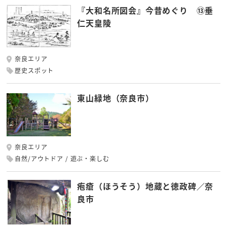
『大和名所図会』今昔めぐり ⑬垂
仁天皇陵
奈良エリア
歴史スポット
東山緑地（奈良市）
奈良エリア
自然/アウトドア
遊ぶ・楽しむ
疱瘡（ほうそう）地蔵と徳政碑／奈
良市