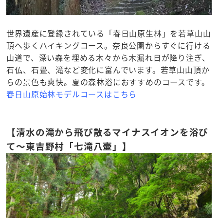
世界遺産に登録されている「春日山原生林」を若草山山
頂へ歩くハイキングコース。奈良公園からすぐに行ける
山道で、深い森を埋める木々から木漏れ日が降り注ぎ、
石仏、石畳、滝など変化に富んでいます。若草山山頂か
らの景色も爽快。夏の森林浴におすすめのコースです。
春日山原始林モデルコースはこちら
【清水の滝から飛び散るマイナスイオンを浴び
て～東吉野村「七滝八壷」】