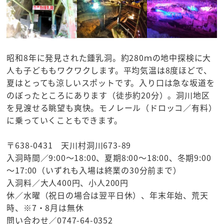
昭和8年に発見された鍾乳洞。約280ｍの地中探検に大
人も子どももワクワクします。平均気温は8度ほどで、
夏はとっても涼しいスポットです。入り口は急な坂道を
のぼったところにあります（徒歩約20分）。洞川地区
を見渡せる眺望も爽快。モノレール（ドロッコ／有料）
に乗っていくこともできます。
〒638-0431 天川村洞川673-89
入洞時間／9:00～18:00、夏期8:00～18:00、冬期9:00
～17:00（いずれも入場は終業の30分前まで）
入洞料／大人400円、小人200円
休／水曜（祝日の場合は翌平日休）、年末年始、荒天
時、※7・8月は無休
問い合わせ／0747-64-0352