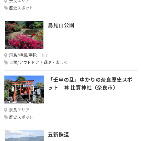
奈良エリア
歴史スポット
鳥見山公園
飛鳥/橿原/宇陀エリア
自然/アウトドア
遊ぶ・楽しむ
「壬申の乱」ゆかりの奈良歴史スポ
ット ⑲ 比賣神社（奈良市）
奈良エリア
歴史スポット
五新鉄道