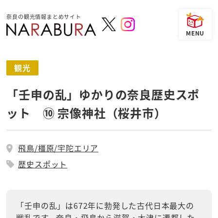
奈良の観光情報まとめサイト
観光
「壬申の乱」ゆかりの奈良歴史スポ
ット ⑩ 宗像神社（桜井市）
飛鳥/橿原/宇陀エリア
歴史スポット
「壬申の乱」は672年に勃発した古代日本最大の
戦乱です。奈良・飛鳥から滋賀・大津に遷都した