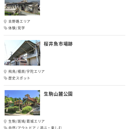
吉野路エリア
体験/見学
桜井魚市場跡
飛鳥/橿原/宇陀エリア
歴史スポット
生駒山麓公園
生駒/斑鳩/葛城エリア
自然/アウトドア
遊ぶ・楽しむ