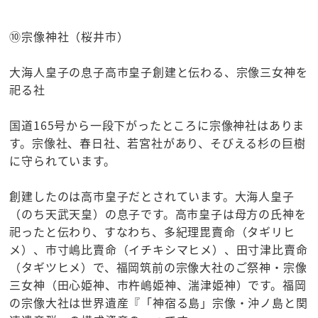
⑩宗像神社（桜井市）
大海人皇子の息子高市皇子創建と伝わる、宗像三女神を
祀る社
国道165号から一段下がったところに宗像神社はありま
す。宗像社、春日社、若宮社があり、そびえる杉の巨樹
に守られています。
創建したのは高市皇子だとされています。大海人皇子
（のち天武天皇）の息子です。高市皇子は母方の氏神を
祀ったと伝わり、すなわち、多紀理毘賣命（タギリヒ
メ）、市寸嶋比賣命（イチキシマヒメ）、田寸津比賣命
（タギツヒメ）で、福岡筑前の宗像大社のご祭神・宗像
三女神（田心姫神、市杵嶋姫神、湍津姫神）です。福岡
の宗像大社は世界遺産『「神宿る島」宗像・沖ノ島と関