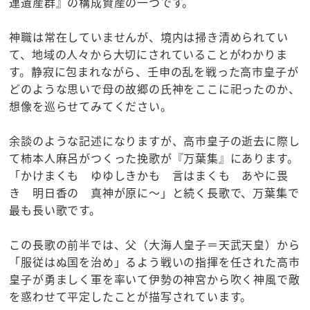
連遺産群』の構成資産の一つです。
神職は常在していませんが、境内は掃き清められてい
て、地域の人々から大切にされていることがわかりま
す。静寂に包まれながら、壬申の乱を戦った高市皇子が
どのような思いで母の故郷の氏神をここに祀ったのか、
想像を巡らせてみてください。
余談のような記述になりますが、高市皇子の逝去に際し
て柿本人麻呂がつくった挽歌が『万葉集』にあります。
「かけまくも ゆゆしきかも 言はまくも あやに畏
き 明日香の 真神が原に～」と続く長歌で、万葉集で
最も長い歌です。
この長歌の前半では、父（大海人皇子＝天武天皇）から
「服従はぬ国を治め」るよう戦いの指揮を任された高市
皇子が勇ましく軍を率いて伊勢の神宮から吹く神風で敵
を惑わせて平定したことが描写されています。