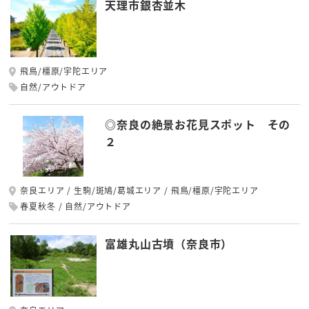
天理市銀杏並木
飛鳥/橿原/宇陀エリア
自然/アウトドア
◎奈良の絶景お花見スポット その
２
奈良エリア
生駒/斑鳩/葛城エリア
飛鳥/橿原/宇陀エリア
春夏秋冬
自然/アウトドア
富雄丸山古墳（奈良市）