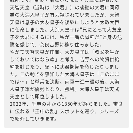
天智天皇（当時は「大君」）の後継の大君に同母
弟の大海人皇子が有力視されていましたが、天智
天皇は息子の大友皇子を後継にしようと太政大臣
に任命しました。大海人皇子は“兄にとって大友皇
子を大君にするには、私が一番の障壁だ”と身の危
険を感じて、奈良吉野に移り住みました。
やがて天智天皇が崩御。大友皇子は「叔父を生か
しておいてはならぬ」と考え、吉野への物資供給
網を封じたり、配下に武器携帯を命じたりしまし
た。この動きを察知した大海人皇子は「このまま
では…」と挙兵を決断。両軍一進一退の後、大海
人皇子軍が優勢となり、勝利。大海人皇子は天武
天皇として即位しました。
2022年、壬申の乱から1350年が経ちました。奈良
に伝わる「壬申の乱」スポットを巡り、シリーズ
で紹介していきます。