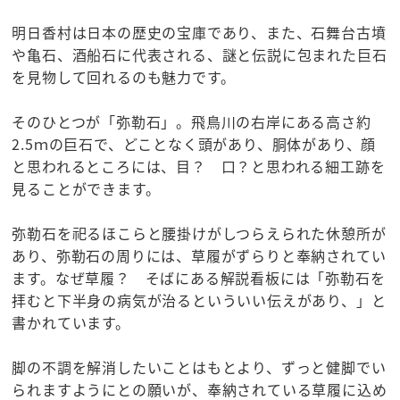
明日香村は日本の歴史の宝庫であり、また、石舞台古墳
や亀石、酒船石に代表される、謎と伝説に包まれた巨石
を見物して回れるのも魅力です。
そのひとつが「弥勒石」。飛鳥川の右岸にある高さ約
2.5ｍの巨石で、どことなく頭があり、胴体があり、顔
と思われるところには、目？ 口？と思われる細工跡を
見ることができます。
弥勒石を祀るほこらと腰掛けがしつらえられた休憩所が
あり、弥勒石の周りには、草履がずらりと奉納されてい
ます。なぜ草履？ そばにある解説看板には「弥勒石を
拝むと下半身の病気が治るといういい伝えがあり、」と
書かれています。
脚の不調を解消したいことはもとより、ずっと健脚でい
られますようにとの願いが、奉納されている草履に込め