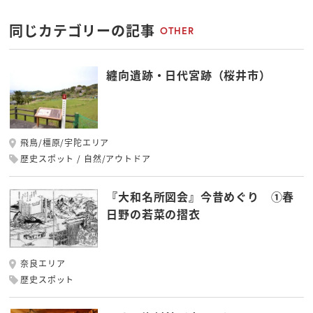
同じカテゴリーの記事
OTHER
纏向遺跡・日代宮跡（桜井市）
飛鳥/橿原/宇陀エリア
歴史スポット
自然/アウトドア
『大和名所図会』今昔めぐり ①春
日野の若菜の摺衣
奈良エリア
歴史スポット