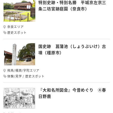
特別史跡・特別名勝 平城京左京三
条二坊宮跡庭園（奈良市）
奈良エリア
歴史スポット
国史跡 菖蒲池（しょうぶいけ）古
墳（橿原市）
飛鳥/橿原/宇陀エリア
体験/見学
歴史スポット
『大和名所図会』今昔めぐり ④春
日野鹿