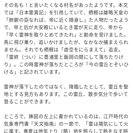
その名も！と言いたくなる村名があったようです。本文
では『日本霊異記』を引用していて、栖軽は雄略天皇の
「肺腑の臣なれば、帝に近く随身し」た人物だったよう
で、帝と后が大安殿にいるとき雷が天に走り、帝から
「早く雷神を取りとめてきたれ」と勅命を受けました。
馬に飛び乗り、追いかけましたが、なかなか捕まえられ
ません。それでも栖軽は「虚空をにらまえて」追走。
「雷終（つい）に豊浦里と飯岡の間にして落ちたりけ
り」。この時雷神が落ちたところが「今の雷丘とぞいひ
ける」と記されています。
雷神が落下したのではなく、降臨したとして、雷丘を聖
地とする見方もあります。この雷丘、散歩気分で歩いて
登ることができます。
ところで、挿図の左上に書かれているのは、江戸時代の
気象専門書『天文指南』の一節で、「雷は陽気にして火
に属す。春夏は地気上り（略）地を照らして熱をなす時