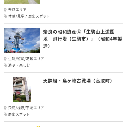
奈良エリア
体験/見学
歴史スポット
奈良の昭和遺産⑥「生駒山上遊園
地 飛行塔（生駒市）」（昭和4年製
造）
生駒/斑鳩/葛城エリア
遊ぶ・楽しむ
天誅組・鳥ヶ峰古戦場（高取町）
飛鳥/橿原/宇陀エリア
歴史スポット