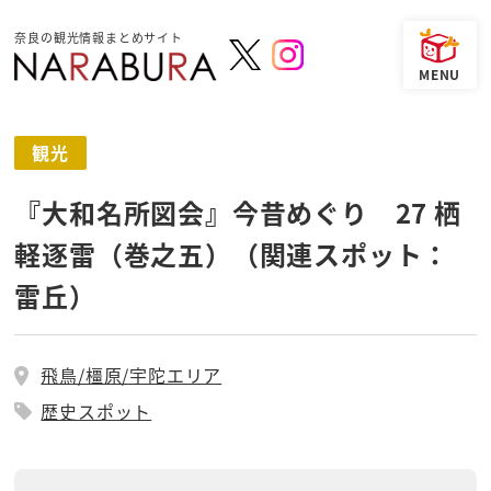
奈良の観光情報まとめサイト
観光
『大和名所図会』今昔めぐり 27 栖
軽逐雷（巻之五）（関連スポット：
雷丘）
飛鳥/橿原/宇陀エリア
歴史スポット