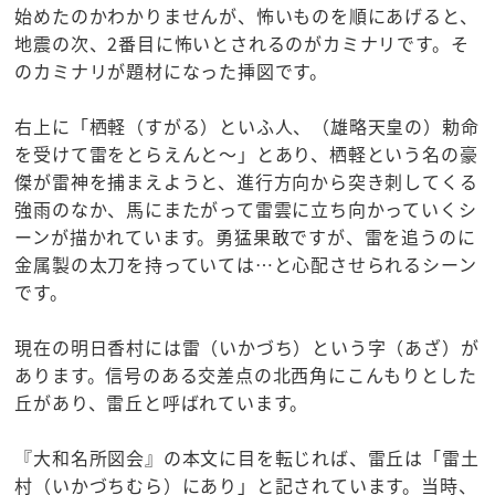
始めたのかわかりませんが、怖いものを順にあげると、
地震の次、2番目に怖いとされるのがカミナリです。そ
のカミナリが題材になった挿図です。
右上に「栖軽（すがる）といふ人、（雄略天皇の）勅命
を受けて雷をとらえんと～」とあり、栖軽という名の豪
傑が雷神を捕まえようと、進行方向から突き刺してくる
強雨のなか、馬にまたがって雷雲に立ち向かっていくシ
ーンが描かれています。勇猛果敢ですが、雷を追うのに
金属製の太刀を持っていては…と心配させられるシーン
です。
現在の明日香村には雷（いかづち）という字（あざ）が
あります。信号のある交差点の北西角にこんもりとした
丘があり、雷丘と呼ばれています。
『大和名所図会』の本文に目を転じれば、雷丘は「雷土
村（いかづちむら）にあり」と記されています。当時、