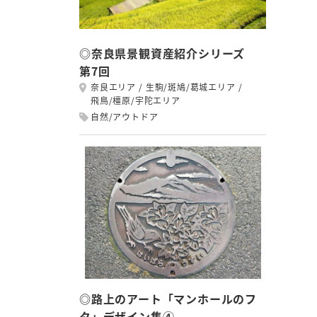
◎奈良県景観資産紹介シリーズ
第7回
奈良エリア
生駒/斑鳩/葛城エリア
飛鳥/橿原/宇陀エリア
自然/アウトドア
◎路上のアート「マンホールのフ
タ」デザイン集④