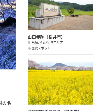
山田寺跡（桜井市）
飛鳥/橿原/宇陀エリア
歴史スポット
国の名