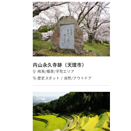
内山永久寺跡（天理市）
飛鳥/橿原/宇陀エリア
歴史スポット
自然/アウトドア