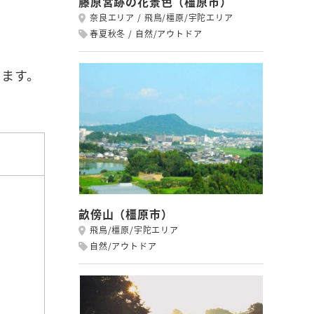
藤原宮跡の花景色（橿原市）
奈良エリア
飛鳥/橿原/宇陀エリア
春夏秋冬
自然/アウトドア
きます。
畝傍山（橿原市）
飛鳥/橿原/宇陀エリア
自然/アウトドア