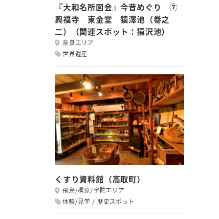
『大和名所図会』今昔めぐり ⑦
興福寺 東金堂 猿澤池（巻之
二）（関連スポット：猿沢池）
奈良エリア
世界遺産
くすり資料館（高取町）
飛鳥/橿原/宇陀エリア
体験/見学
歴史スポット