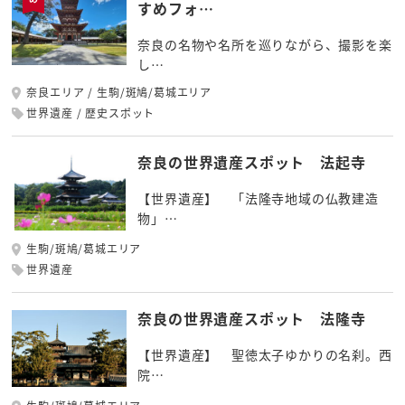
すめフォ…
奈良の名物や名所を巡りながら、撮影を楽
し…
奈良エリア
生駒/斑鳩/葛城エリア
世界遺産
歴史スポット
奈良の世界遺産スポット 法起寺
【世界遺産】 「法隆寺地域の仏教建造
物」…
生駒/斑鳩/葛城エリア
世界遺産
奈良の世界遺産スポット 法隆寺
【世界遺産】 聖徳太子ゆかりの名刹。西
院…