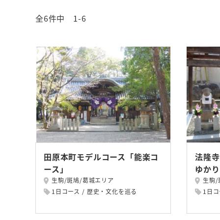
全6件中 1-6
田原本町モデルコース「能楽コ
法隆寺
ース」
ゆかり
生駒/斑鳩/葛城エリア
生駒/
1日コース
歴史・文化を巡る
1日コ