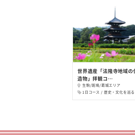
世界遺産「法隆寺地域の
造物」拝観コ…
生駒/斑鳩/葛城エリア
1日コース
歴史・文化を巡る