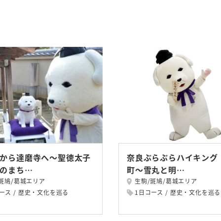
から達磨寺へ～聖徳太子
奈良ぶらぶらハイキング
のまち…
町～雪丸と明…
斑鳩/葛城エリア
生駒/斑鳩/葛城エリア
ース
歴史・文化を巡る
1日コース
歴史・文化を巡る