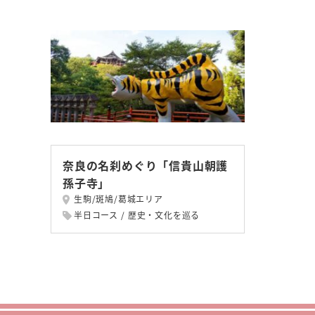
奈良の名刹めぐり「信貴山朝護
孫子寺」
生駒/斑鳩/葛城エリア
半日コース
歴史・文化を巡る