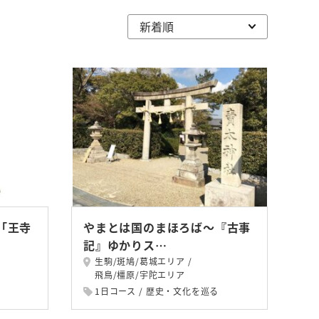
「王寺
やまとは国のまほろば～『古事
記』ゆかりス…
生駒/斑鳩/葛城エリア
飛鳥/橿原/宇陀エリア
1日コース
歴史・文化を巡る