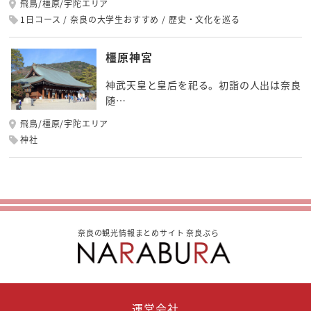
飛鳥/橿原/宇陀エリア
1日コース
奈良の大学生おすすめ
歴史・文化を巡る
橿原神宮
神武天皇と皇后を祀る。初詣の人出は奈良
随…
飛鳥/橿原/宇陀エリア
神社
奈良の観光情報まとめサイト 奈良ぶら
運営会社