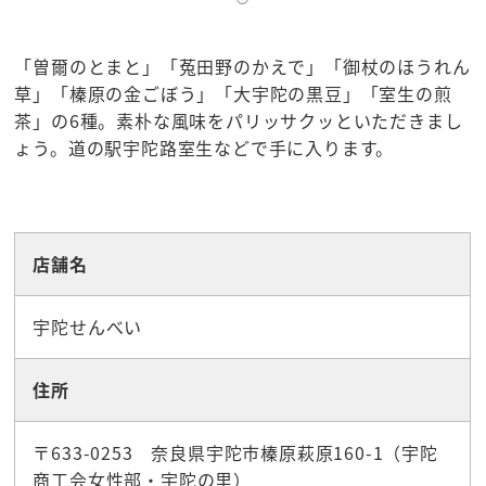
「曽爾のとまと」「菟田野のかえで」「御杖のほうれん
草」「榛原の金ごぼう」「大宇陀の黒豆」「室生の煎
茶」の6種。素朴な風味をパリッサクッといただきまし
ょう。道の駅宇陀路室生などで手に入ります。
☆お土産
店舗名
宇陀せんべい
住所
〒633-0253 奈良県宇陀市榛原萩原160-1（宇陀
商工会女性部・宇陀の里）