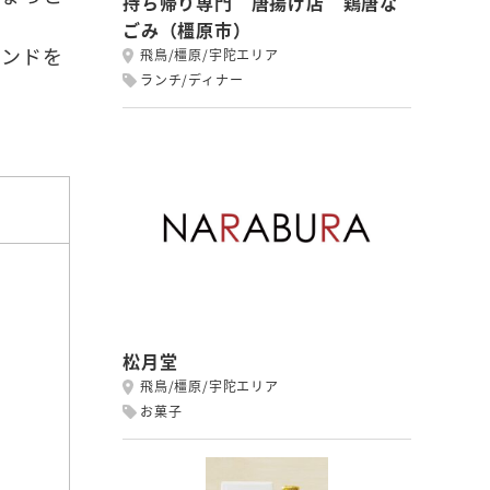
持ち帰り専門 唐揚げ店 鶏唐な
ごみ（橿原市）
サンドを
飛鳥/橿原/宇陀エリア
ランチ/ディナー
松月堂
飛鳥/橿原/宇陀エリア
お菓子