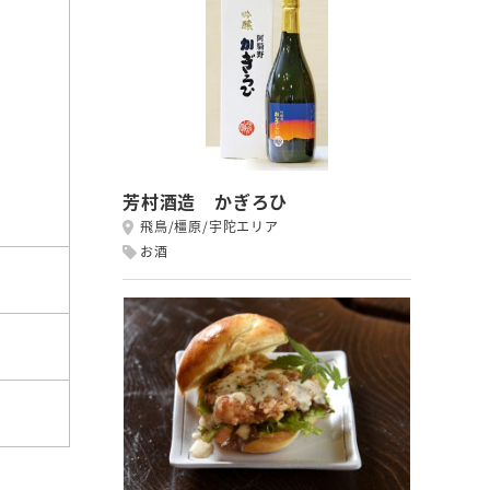
芳村酒造 かぎろひ
飛鳥/橿原/宇陀エリア
お酒