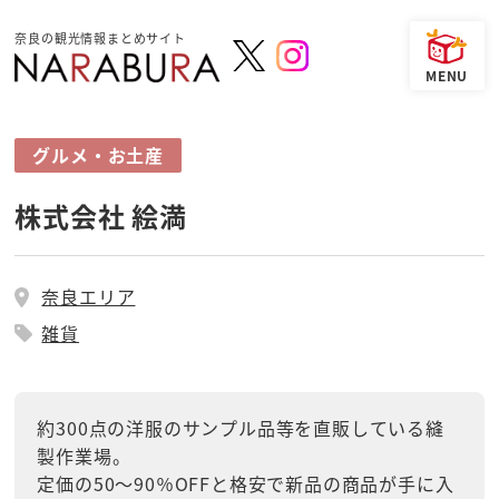
奈良の観光情報まとめサイト
グルメ・お土産
株式会社 絵満
奈良エリア
雑貨
約300点の洋服のサンプル品等を直販している縫
製作業場。
定価の50～90％OFFと格安で新品の商品が手に入