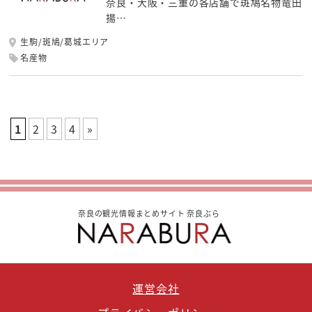
奈良・大阪・三重の各店舗で斑鳩名物竜田
揚…
生駒/斑鳩/葛城エリア
名産物
1
2
3
4
»
奈良の観光情報まとめサイト 奈良ぶら
運営会社