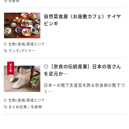
名産物
自然菜食屋（お座敷カフェ）ナイヤ
ビンギ
生駒/斑鳩/葛城エリア
ランチ/ディナー
◎［奈良の伝統産業］日本の皆さん
を足元か…
日本一の靴下生産高を誇る奈良県の靴下づ
く…
生駒/斑鳩/葛城エリア
まとめ記事
名産物