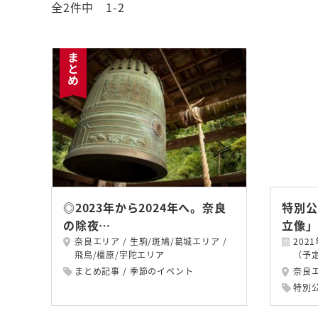
全2件中 1-2
◎2023年から2024年へ。奈良
特別公
の除夜…
立像」
奈良エリア
生駒/斑鳩/葛城エリア
202
飛鳥/橿原/宇陀エリア
（予
まとめ記事
季節のイベント
奈良
特別