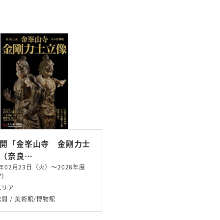
開「金峯山寺 金剛力士
（奈良…
1年02月23日（火）～2028年度
定）
エリア
公開
美術館/博物館