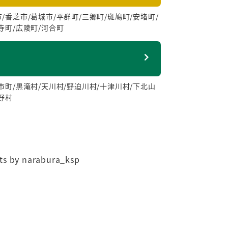
/香芝市/葛城市/平群町/三郷町/斑鳩町/安堵町/
寺町/広陵町/河合町
市町/黒滝村/天川村/野迫川村/十津川村/下北山
野村
ts by narabura_ksp