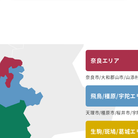
奈良エリア
奈良市/大和郡山市/山添
飛鳥/橿原/宇陀エ
天理市/橿原市/桜井市/宇
生駒/斑鳩/葛城エ