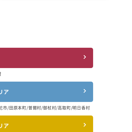
村
リア
陀市/田原本町/曽爾村/御杖村/高取町/明日香村
リア