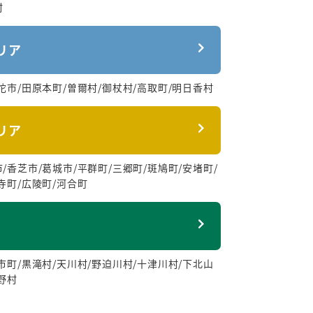
村
リア
陀市/田原本町/曽爾村/御杖村/高取町/明日香村
リア
/香芝市/葛城市/平群町/三郷町/斑鳩町/安堵町/
寺町/広陵町/河合町
市町/黒滝村/天川村/野迫川村/十津川村/下北山
野村