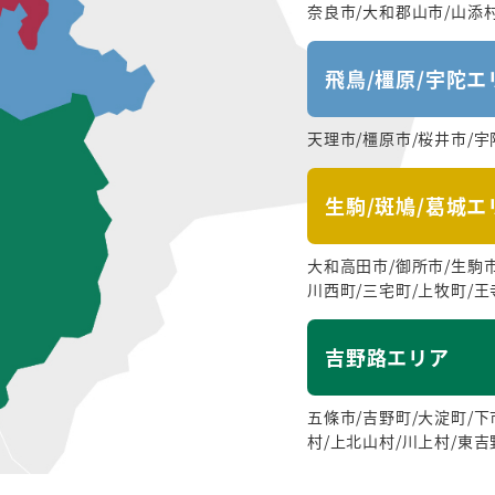
奈良市/大和郡山市/山添
飛鳥/橿原/宇陀エ
天理市/橿原市/桜井市/宇
生駒/斑鳩/葛城エ
大和高田市/御所市/生駒市
川西町/三宅町/上牧町/王
吉野路エリア
五條市/吉野町/大淀町/下
村/上北山村/川上村/東吉