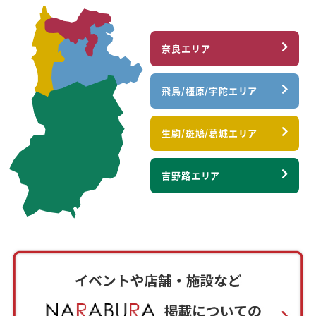
奈良エリア
飛鳥/橿原/宇陀エリア
生駒/斑鳩/葛城エリア
吉野路エリア