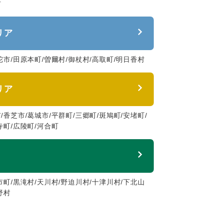
村
リア
陀市/田原本町/曽爾村/御杖村/高取町/明日香村
リア
/香芝市/葛城市/平群町/三郷町/斑鳩町/安堵町/
寺町/広陵町/河合町
市町/黒滝村/天川村/野迫川村/十津川村/下北山
野村