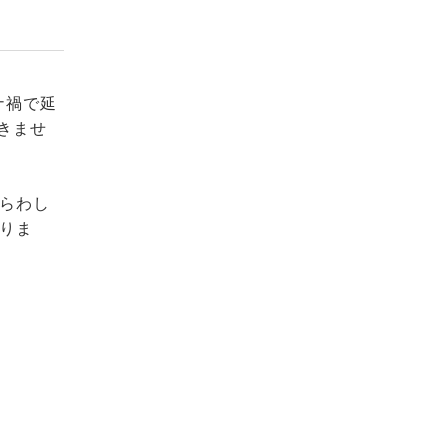
ナ禍で延
できませ
らわし
りま