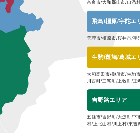
奈良市/大和郡山市/山添
飛鳥/橿原/宇陀エ
天理市/橿原市/桜井市/宇
生駒/斑鳩/葛城エ
大和高田市/御所市/生駒市
川西町/三宅町/上牧町/王
吉野路エリア
五條市/吉野町/大淀町/下
村/上北山村/川上村/東吉